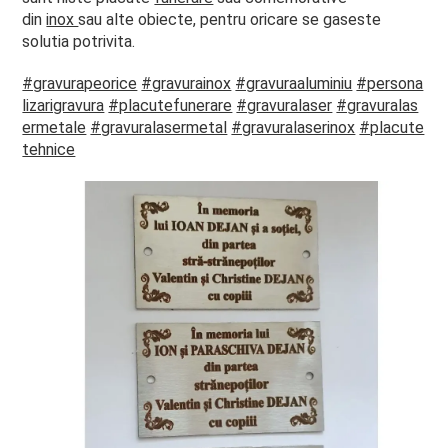
din
inox
sau alte obiecte, pentru oricare se gaseste
solutia potrivita.
#gravurapeorice
#gravurainox
#gravuraaluminiu
#persona
lizarigravura
#placutefunerare
#gravuralaser
#gravuralas
ermetale
#gravuralasermetal
#gravuralaserinox
#placute
tehnice