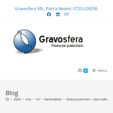
Skip
Gravosfera SRL, Piatra Neamt, 0723-224258,
to
content
Menu
0
Blog
>
2023
>
mai
>
14
>
Generalitati
>
Gravura pe inox – plus valoare