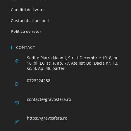
Conditii de livrare
Costuri de transport
Politica de retur
CONTACT
Sediu: Piatra Neamt, Str. 1 Decembrie 1918, nr.
16, bl. E6, sc. F, ap. 77, Atelier: Bd. Dacia nr. 13,
sc. B, Ap. 48, parter
0723224258
Opens
contact@gravosfera.ro
in
your
application
https://gravosfera.ro