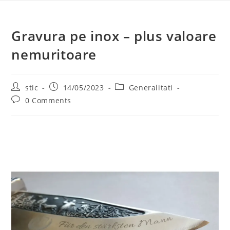
Gravura pe inox – plus valoare
nemuritoare
Post
Post
Post
stic
14/05/2023
Generalitati
author:
published:
category:
Post
0 Comments
comments: