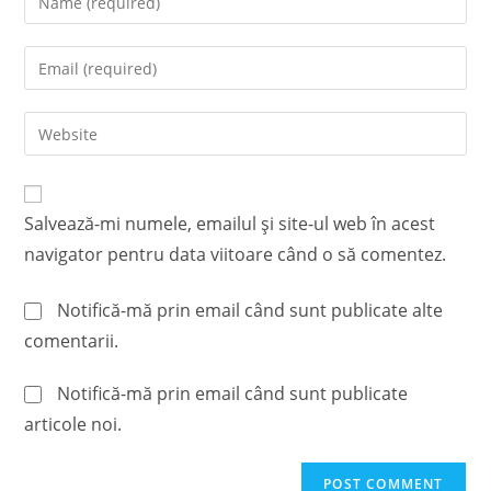
your
name
Enter
or
your
username
email
Enter
to
address
your
comment
to
website
comment
URL
Salvează-mi numele, emailul și site-ul web în acest
(optional)
navigator pentru data viitoare când o să comentez.
Notifică-mă prin email când sunt publicate alte
comentarii.
Notifică-mă prin email când sunt publicate
articole noi.