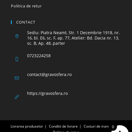
Politica de retur
CONTACT
Sediu: Piatra Neamt, Str. 1 Decembrie 1918, nr.
16, bl. E6, sc. F, ap. 77, Atelier: Bd. Dacia nr. 13,
sc. B, Ap. 48, parter
0723224258
Opens
contact@gravosfera.ro
in
your
application
https://gravosfera.ro
Livrarea produselor
Conditii de livrare
Costuri de transport
0