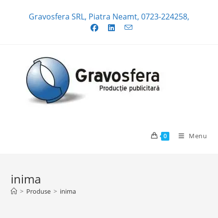
Skip
Gravosfera SRL, Piatra Neamt, 0723-224258,
to
content
Menu
0
inima
>
Produse
>
inima