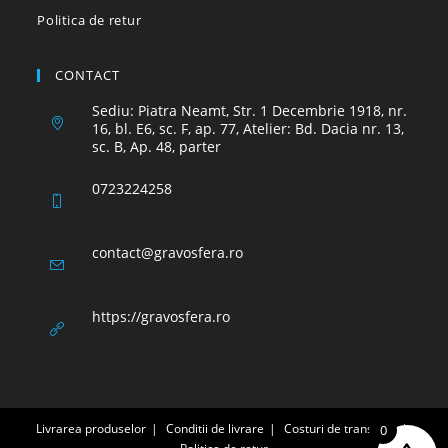
Politica de retur
CONTACT
Sediu: Piatra Neamt, Str. 1 Decembrie 1918, nr.
16, bl. E6, sc. F, ap. 77, Atelier: Bd. Dacia nr. 13,
sc. B, Ap. 48, parter
0723224258
Opens
contact@gravosfera.ro
in
your
application
https://gravosfera.ro
Livrarea produselor
Conditii de livrare
Costuri de transport
0