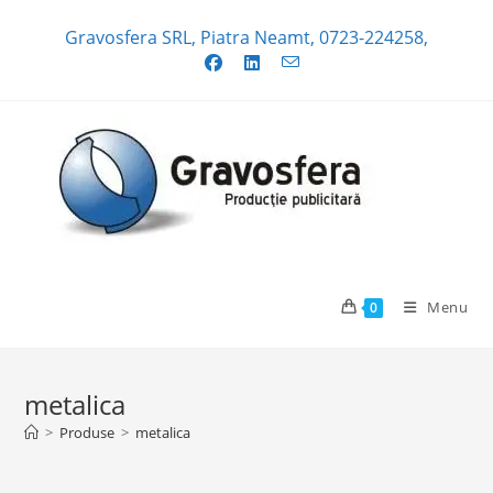
Skip
Gravosfera SRL, Piatra Neamt, 0723-224258,
to
content
Menu
0
metalica
>
Produse
>
metalica