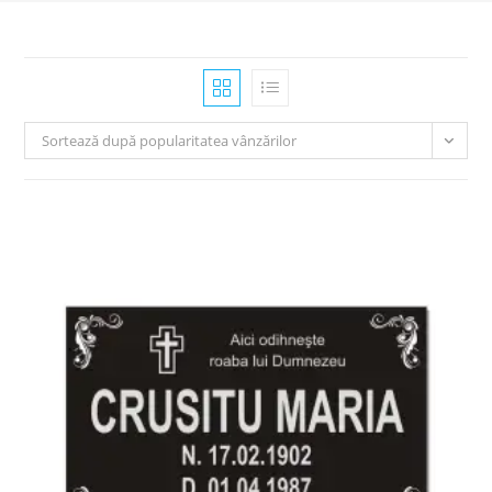
Sortează după popularitatea vânzărilor