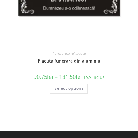
Funerare si religioase
Placuta funerara din aluminiu
Interval
90,75
lei
–
181,50
lei
TVA inclus
de
prețuri:
Acest
Select options
90,75lei
produs
până
are
la
mai
181,50lei
multe
variații.
Opțiunile
pot
fi
alese
în
pagina
produsului.