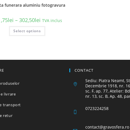
ta funerara aluminiu fotogravura
Interval
,75
lei
–
302,50
lei
TVA inclus
de
prețuri:
Acest
Select options
211,75lei
produs
până
are
la
mai
302,50lei
multe
variații.
Opțiunile
pot
fi
alese
în
RE
CONTACT
pagina
produsului.
Sediu: Piatra Neamt, St
produselor
Decembrie 1918, nr. 16,
sc. F, ap. 77, Atelier: B
e livrare
nr. 13, sc. B, Ap. 48, pa
e transport
0723224258
de retur
contact@gravosfera.ro