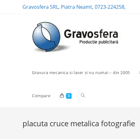
Skip
Gravosfera SRL, Piatra Neamt, 0723-224258,
to
content
Gravura mecanica si laser si nu numai – din 2005
Toggle
Compare
0
website
placuta cruce metalica fotografie