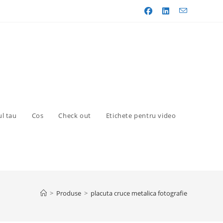
l tau
Cos
Check out
Etichete pentru video
>
Produse
>
placuta cruce metalica fotografie