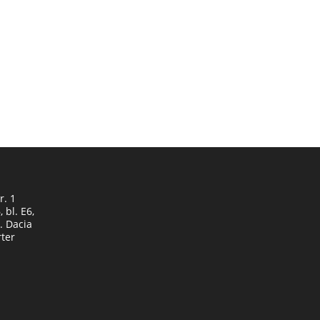
r. 1
 bl. E6,
d. Dacia
rter
Opens