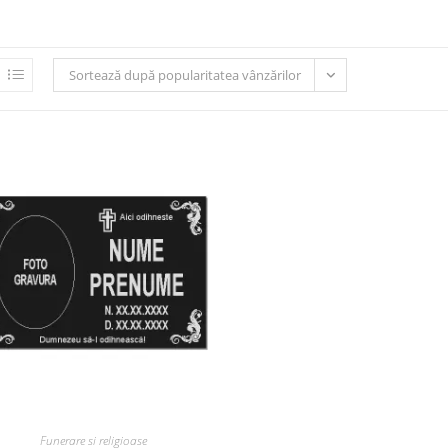
Sortează după popularitatea vânzărilor
Funerare si religioase