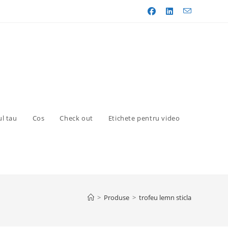
l tau
Cos
Check out
Etichete pentru video
>
Produse
>
trofeu lemn sticla