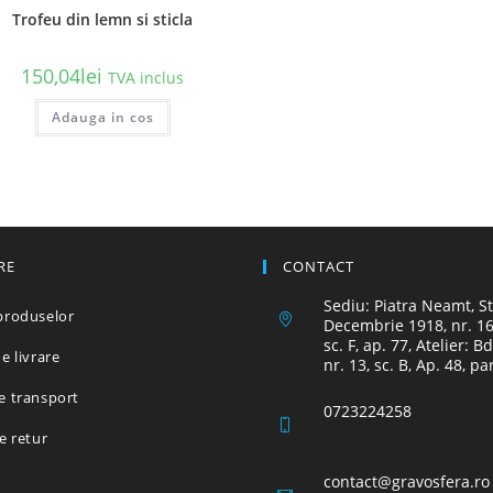
Trofeu din lemn si sticla
150,04
lei
TVA inclus
Acest
Adauga in cos
produs
are
mai
multe
variații.
Opțiunile
pot
fi
alese
în
RE
CONTACT
pagina
produsului.
Sediu: Piatra Neamt, St
produselor
Decembrie 1918, nr. 16,
sc. F, ap. 77, Atelier: B
e livrare
nr. 13, sc. B, Ap. 48, pa
e transport
0723224258
de retur
contact@gravosfera.ro