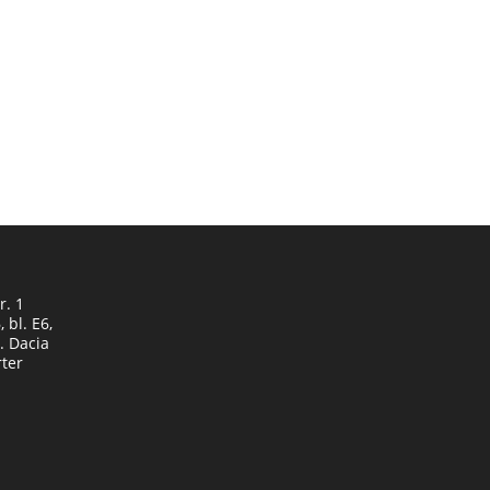
r. 1
 bl. E6,
d. Dacia
rter
Opens