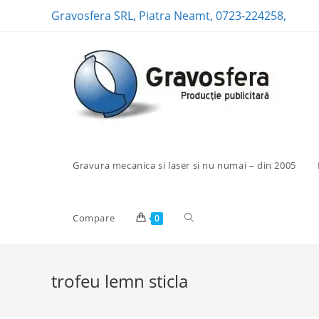
Skip
Gravosfera SRL, Piatra Neamt, 0723-224258,
to
content
Gravura mecanica si laser si nu numai – din 2005
Toggle
Compare
0
website
trofeu lemn sticla