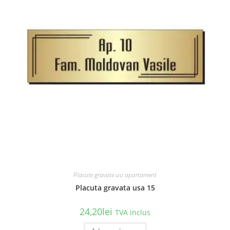
în
pagina
produsului.
Placute gravate usi apartament
Placuta gravata usa 15
24,20
lei
TVA inclus
Acest