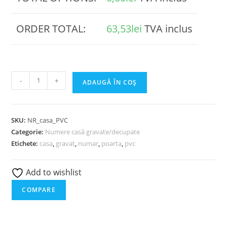
ORDER TOTAL:
63,53
lei
TVA inclus
Cantitate
-
+
ADAUGĂ ÎN COȘ
Numar
casa
PVC
SKU:
NR_casa_PVC
gravat
Categorie:
Numere casă gravate/decupate
Etichete:
casa
,
gravat
,
numar
,
poarta
,
pvc
Add to wishlist
COMPARE