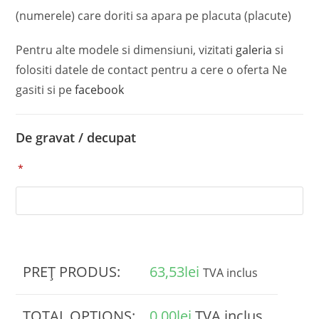
(numerele) care doriti sa apara pe placuta (placute)
Pentru alte modele si dimensiuni, vizitati
galeria
si
folositi datele de contact pentru a cere o oferta Ne
gasiti si pe
facebook
De gravat / decupat
*
PREȚ PRODUS:
63,53
lei
TVA inclus
TOTAL OPTIONS:
0,00
lei
TVA inclus