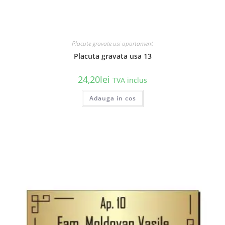
Placute gravate usi apartament
Placuta gravata usa 13
24,20
lei
TVA inclus
Acest
Adauga in cos
produs
are
mai
multe
variații.
Opțiunile
pot
fi
alese
în
pagina
produsului.