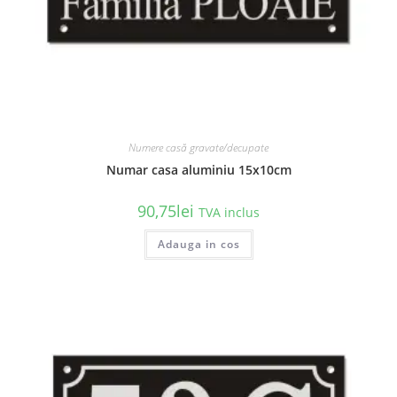
Numere casă gravate/decupate
Numar casa aluminiu 15x10cm
90,75
lei
TVA inclus
Acest
Adauga in cos
produs
are
mai
multe
variații.
Opțiunile
pot
fi
alese
în
pagina
produsului.