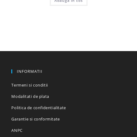
Adauga in cos
produs
are
mai
multe
variații.
Opțiunile
pot
fi
alese
în
pagina
produsului.
INFORMATII
Termeni si conditii
Modalitati de plata
Politica de confidentialitate
Garantie si conformitate
ANPC