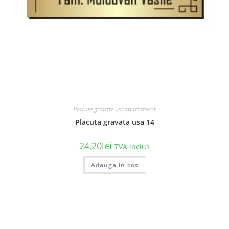
Placute gravate usi apartament
Placuta gravata usa 14
24,20
lei
TVA inclus
Acest
Adauga in cos
produs
are
mai
multe
variații.
Opțiunile
pot
fi
alese