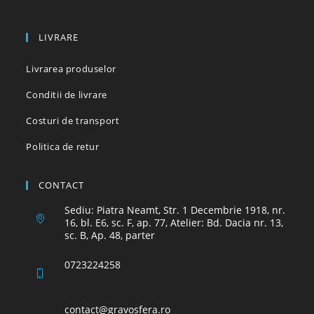
LIVRARE
Livrarea produselor
Conditii de livrare
Costuri de transport
Politica de retur
CONTACT
Sediu: Piatra Neamt, Str. 1 Decembrie 1918, nr.
16, bl. E6, sc. F, ap. 77, Atelier: Bd. Dacia nr. 13,
sc. B, Ap. 48, parter
0723224258
Opens
contact@gravosfera.ro