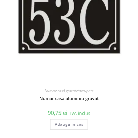
Numere casă gravate/decupate
Numar casa aluminiu gravat
90,75
lei
TVA inclus
Acest
Adauga in cos
produs
are
mai