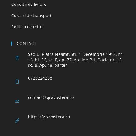
Conditii de livrare
Costuri de transport
Politica de retur
CONTACT
Sediu: Piatra Neamt, Str. 1 Decembrie 1918, nr.
16, bl. E6, sc. F, ap. 77, Atelier: Bd. Dacia nr. 13,
sc. B, Ap. 48, parter
0723224258
Opens
contact@gravosfera.ro
in
your
application
https://gravosfera.ro