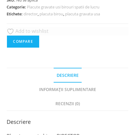
DIRECTOR
Categorie:
Placute gravate usi birouri spatii de lucru
Etichete:
director
,
placuta birou
,
placuta gravata usa
Add to wishlist
COMPARE
DESCRIERE
INFORMAȚII SUPLIMENTARE
RECENZII (0)
Descriere