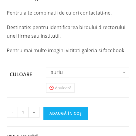
Pentru alte combinatii de culori contactati-ne.
Destinatie: pentru identificarea biroului directorului
unei firme sau institutii.
Pentru mai multe imagini vizitati
galeria
si
facebook
auriu
CULOARE
Anulează
Cantitate
-
+
ADAUGĂ ÎN COȘ
Placuta
gravata
birou
SKU:
Nu se aplică