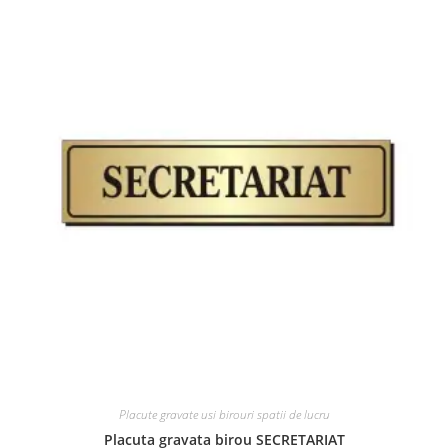
Placute gravate usi birouri spatii de lucru
Placuta gravata birou SECRETARIAT