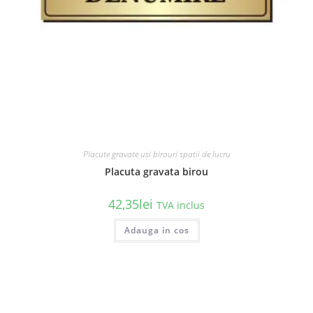
Placute gravate usi birouri spatii de lucru
Placuta gravata birou
42,35
lei
TVA inclus
Acest
Adauga in cos
produs
are
mai
multe
variații.
Opțiunile
pot
fi
alese