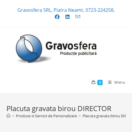
Skip
Gravosfera SRL, Piatra Neamt, 0723-224258,
to
content
Menu
0
Placuta gravata birou DIRECTOR
>
Produse si Servicii de Personalizare
>
Placuta gravata birou DIRE