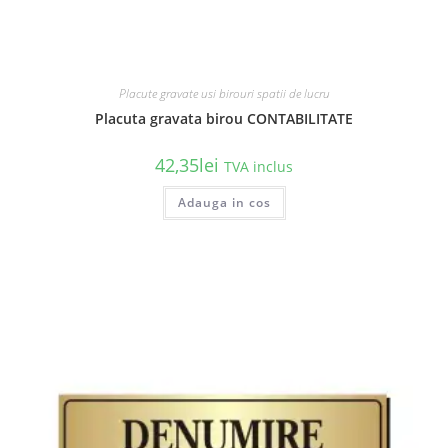
Placute gravate usi birouri spatii de lucru
Placuta gravata birou CONTABILITATE
42,35
lei
TVA inclus
Acest
Adauga in cos
produs
are
mai
multe
variații.
Opțiunile
pot
fi
alese
în
pagina
produsului.